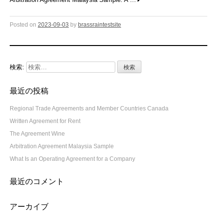
Posted on
2023-09-03
by
brassraintestsite
検索:
最近の投稿
Regional Trade Agreements and Member Countries Canada
Written Agreement for Rent
The Agreement Wine
Arbitration Agreement Malaysia Sample
What Is an Operating Agreement for a Company
最近のコメント
アーカイブ