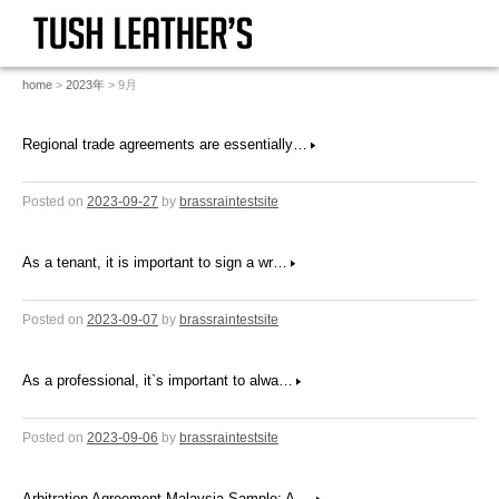
home
>
2023年
> 9月
Regional trade agreements are essentially…
Posted on
2023-09-27
by
brassraintestsite
As a tenant, it is important to sign a wr…
Posted on
2023-09-07
by
brassraintestsite
As a professional, it`s important to alwa…
Posted on
2023-09-06
by
brassraintestsite
Arbitration Agreement Malaysia Sample: A …